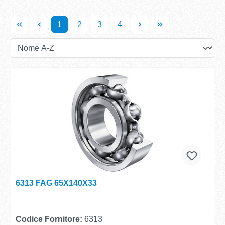
1
2
3
4
6313 FAG 65X140X33
Codice Fornitore:
6313