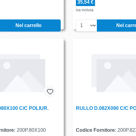
35,54 €
iva inclusa
Nel carrello
Nel carre
80X100 C/C POLIUR.
RULLO D.082X090 C/C PO
nitore:
200P.80X100
Codice Fornitore:
200P.82