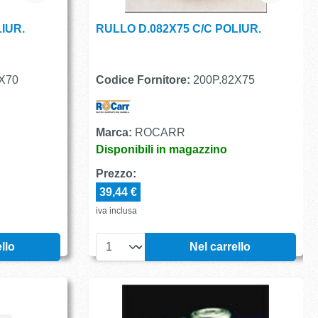
IUR.
RULLO D.082X75 C/C POLIUR.
X70
Codice Fornitore:
200P.82X75
Marca:
ROCARR
Disponibili in magazzino
Prezzo:
39,44 €
iva inclusa
llo
Nel carrello