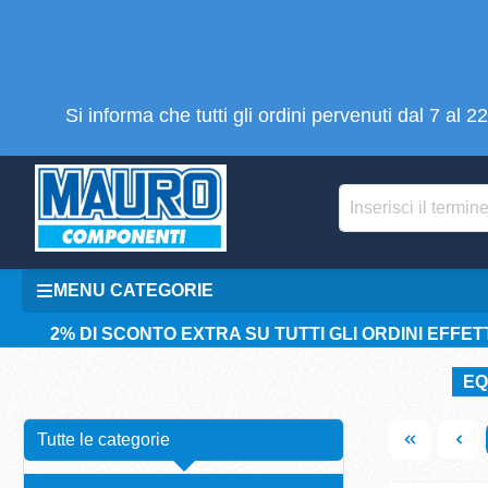
tenuto principale
Si informa che tutti gli ordini pervenuti dal 7 al
MENU CATEGORIE
2% DI SCONTO EXTRA SU TUTTI GLI ORDINI EFFETT
EQ
Tutte le categorie