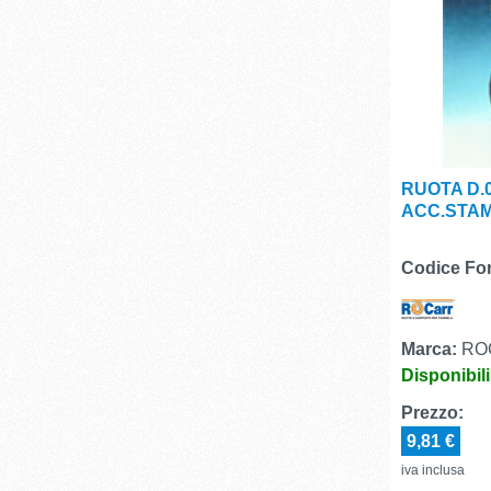
RUOTA D.
ACC.STAM
Codice For
Marca:
RO
Disponibil
Prezzo:
9,81 €
iva inclusa