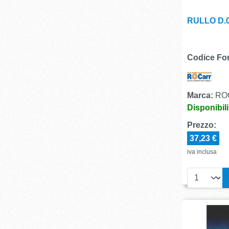
RULLO D.0
Codice For
Marca:
RO
Disponibil
Prezzo:
37,23 €
iva inclusa