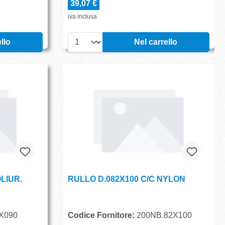
39,07 €
iva inclusa
llo
Nel carrello
LIUR.
RULLO D.082X100 C/C NYLON
X090
Codice Fornitore:
200NB.82X100