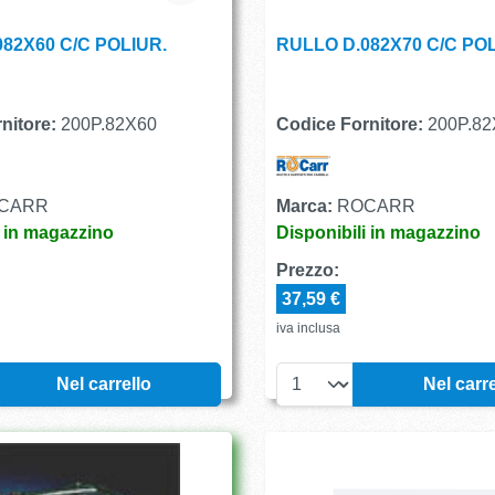
82X60 C/C POLIUR.
RULLO D.082X70 C/C POL
nitore:
200P.82X60
Codice Fornitore:
200P.82
CARR
Marca:
ROCARR
i in magazzino
Disponibili in magazzino
Prezzo:
37,59 €
iva inclusa
Nel carrello
Nel carre