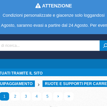
ATTENZIONE
Condizioni personalizzate e giacenze solo loggandosi
 22 Agosto, saranno evasi a partire dal 24 Agosto. Per even
UATI TRAMITE IL SITO
UIPAGGIAMENTO
RUOTE E SUPPORTI PER CARRE
1
2
3
4
5