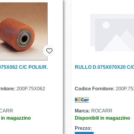
75X062 C/C POLIUR.
RULLO D.075X070X20 C/
nitore:
200P.75X062
Codice Fornitore:
200P.75
CARR
Marca:
ROCARR
i in magazzino
Disponibili in magazzino
Prezzo: