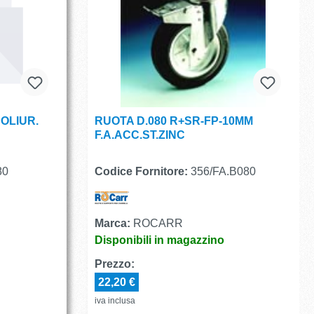
POLIUR.
RUOTA D.080 R+SR-FP-10MM
F.A.ACC.ST.ZINC
80
Codice Fornitore:
356/FA.B080
Marca:
ROCARR
Disponibili in magazzino
Prezzo:
22,20 €
iva inclusa