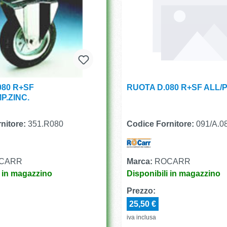
080 R+SF
RUOTA D.080 R+SF ALL/
P.ZINC.
nitore:
351.R080
Codice Fornitore:
091/A.0
CARR
Marca:
ROCARR
i in magazzino
Disponibili in magazzino
Prezzo:
25,50 €
iva inclusa