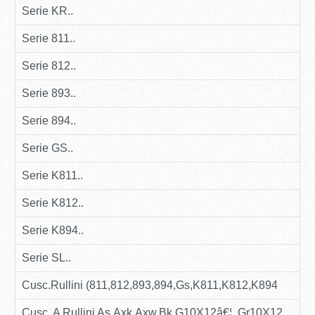
Serie KR..
Serie 811..
Serie 812..
Serie 893..
Serie 894..
Serie GS..
Serie K811..
Serie K812..
Serie K894..
Serie SL..
Cusc.Rullini (811,812,893,894,Gs,K811,K812,K894
Cusc. A Rullini As,Axk,Axw,Bk,G10X12â€¦, Gr10X12..