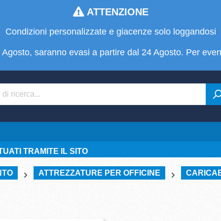
ATTENZIONE
Condizioni personalizzate e giacenze solo loggandosi
 22 Agosto, saranno evasi a partire dal 24 Agosto. Per even
UATI TRAMITE IL SITO
NTO
ATTREZZATURE PER OFFICINE
CARICAB