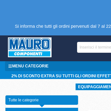
tenuto principale
Si informa che tutti gli ordini pervenuti dal 7 al
MENU CATEGORIE
2% DI SCONTO EXTRA SU TUTTI GLI ORDINI EFFETT
EQUIPAGGIAME
Tutte le categorie