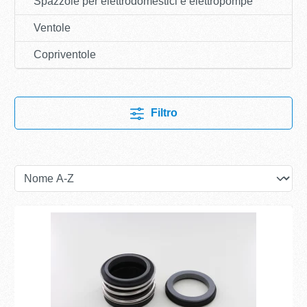
Spazzole per elettrodomestici e elettropompe
Ventole
Copriventole
Filtro