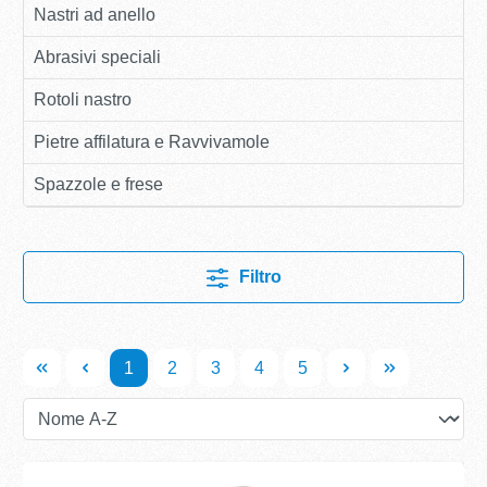
Nastri ad anello
Abrasivi speciali
Rotoli nastro
Pietre affilatura e Ravvivamole
Spazzole e frese
Filtro
1
2
3
4
5