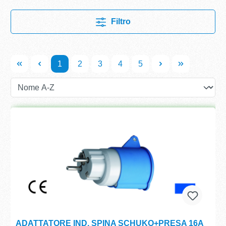
Filtro
1
2
3
4
5
ADATTATORE IND. SPINA SCHUKO+PRESA 16A