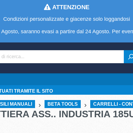
ATTENZIONE
Condizioni personalizzate e giacenze solo loggandosi
 22 Agosto, saranno evasi a partire dal 24 Agosto. Per even
UATI TRAMITE IL SITO
SILI MANUALI
BETA TOOLS
CARRELLI - CON
TTIERA ASS.. INDUSTRIA 185