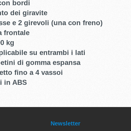
con bordi
to dei giravite
sse e 2 girevoli (una con freno)
a frontale
00 kg
plicabile su entrambi i lati
ppetini di gomma espansa
setto fino a 4 vassoi
i in ABS
Newsletter