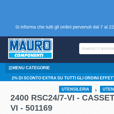
tenuto principale
Si informa che tutti gli ordini pervenuti dal 7 al
MENU CATEGORIE
2% DI SCONTO EXTRA SU TUTTI GLI ORDINI EFFETT
UTENSILERIA
UTEN
2400 RSC24/7-VI - CASSE
VI - 501169